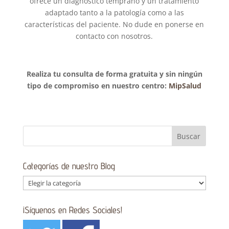
ofrece un diagnóstico temprano y un tratamiento
adaptado tanto a la patología como a las
características del paciente. No dude en ponerse en
contacto con nosotros.
Realiza tu consulta de forma gratuita y sin ningún
tipo de compromiso en nuestro centro:
MipSalud
Categorías de nuestro Blog
Categorías
de
nuestro
¡Síguenos en Redes Sociales!
Blog