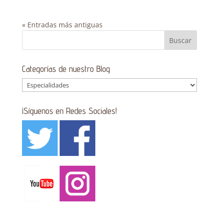
« Entradas más antiguas
Categorías de nuestro Blog
Categorías
de
nuestro
¡Síguenos en Redes Sociales!
Blog