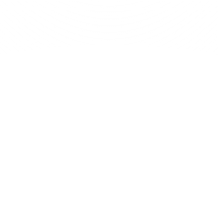
capaz de revertir estos procesos.
El cáncer y la nutrición
La nutrición es una herramienta fundamental
para la prevención del cáncer, numerosos
estudios avalan esta afirmación. El más
destacado es el estudio prospectivo europeo
sobre dieta, cáncer y salud (
EPIC
) que se está
llevando a cabo desde 1992 en 10 países
europeos. Los resultados de estos estudios
arrojan números demoledores, ya que se
estima que
casi el 40% del cáncer se podría
prevenir con la nutrición adecuada.
Por
ello, cada día se da más importancia a la
alimentación en los procesos oncológicos. La
nutrición nos permite prevenir el cáncer y,