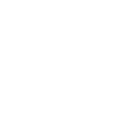
calidad de vida. Las manifestaciones clínicas
de una intolerancia alimentaria son muy
diversas, entre ellas encontramos problemas
dermatológicos, artritis, estreñimiento,
problemas respiratorios, trastornos
psicológicos, colon irritable, inflamación
articular, etc. Nuestros nutricionistas
realizarán un estudio personalizado y
aplicarán un tratamiento que acabará con
este problema de salud.
Nutrición deportiva:
rendimiento y recuperación
La nutrición deportiva es la que se especializa
en proporcionar al cuerpo los nutrientes
necesarios para cada disciplina deportiva y