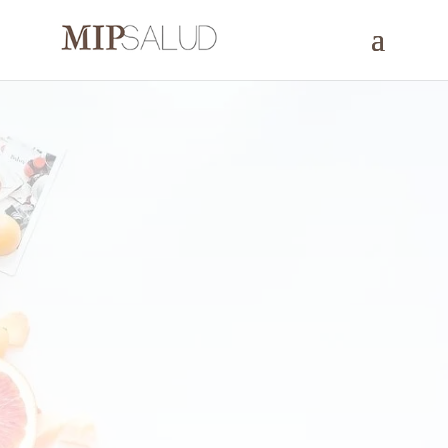
Clínica de nutrición |
Dietistas y
nutricionistas en
Madrid
Médicos endocrinos que te ayudarán a regular tu
metabolismo, tu peso y corregirán tus