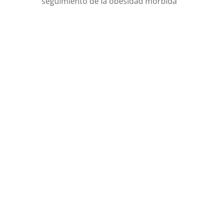
seguimiento de la obesidad mórbida
Dr. Miguel Camblor Álvarez
Endocrinología