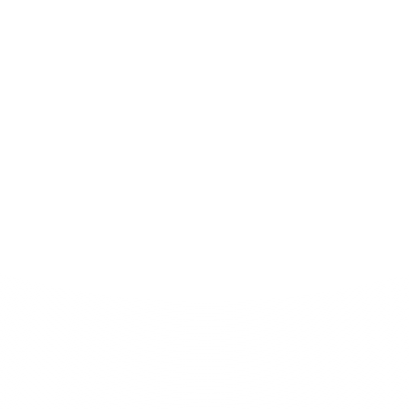
relación sana con su apariencia.
Cirugía bariátrica
Esta rama interviene directamente en el
sistema digestivo mediante técnicas como el
bypass o la banda y el balón gástrico.
Sirven
para facilitar una pérdida de peso más
rápida a base de reducir o colmar el espacio
del estómago
, generando una pronta
saciedad. La cirugía es un tratamiento
indicado para casos más graves, siempre y
cuando la dieta y el ejercicio no hayan
arrojado resultados y el perfil del paciente,