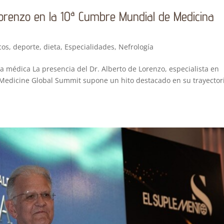
 Lorenzo en la 10ª Cumbre Mundial de Medicina
cos
,
deporte
,
dieta
,
Especialidades
,
Nefrología
a médica La presencia del Dr. Alberto de Lorenzo, especialista en
s Medicine Global Summit supone un hito destacado en su trayector