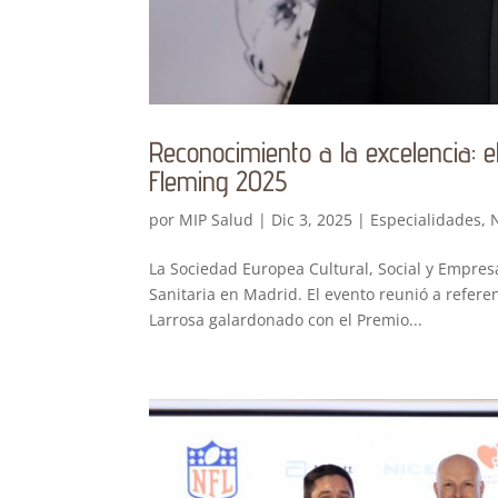
Reconocimiento a la excelencia: 
Fleming 2025
por
MIP Salud
|
Dic 3, 2025
|
Especialidades
,
N
La Sociedad Europea Cultural, Social y Empresa
Sanitaria en Madrid. El evento reunió a referen
Larrosa galardonado con el Premio...