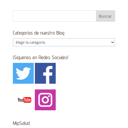
Categorías de nuestro Blog
Categorías
de
nuestro
¡Síguenos en Redes Sociales!
Blog
MipSalud