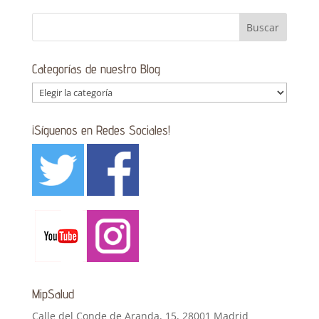
Categorías de nuestro Blog
Categorías
de
nuestro
¡Síguenos en Redes Sociales!
Blog
MipSalud
Calle del Conde de Aranda, 15, 28001 Madrid