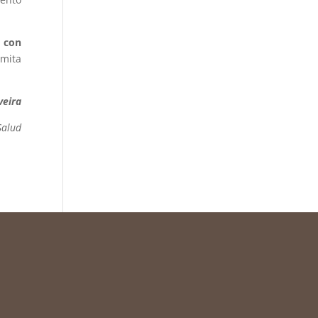
 con
rmita
veira
Salud