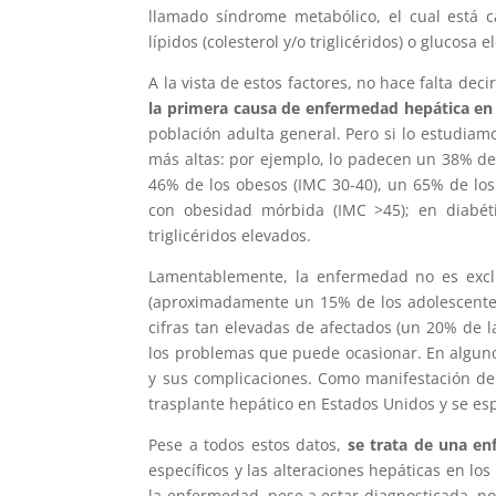
llamado síndrome metabólico, el cual está 
lípidos (colesterol y/o triglicéridos) o glucosa 
A la vista de estos factores, no hace falta de
la primera causa de enfermedad hepática en
población adulta general. Pero si lo estudiam
más altas: por ejemplo, lo padecen un 38% de
46% de los obesos (IMC 30-40), un 65% de los
con obesidad mórbida (IMC >45); en diabét
triglicéridos elevados.
Lamentablemente, la enfermedad no es excl
(aproximadamente un 15% de los adolescentes
cifras tan elevadas de afectados (un 20% de l
los problemas que puede ocasionar. En alguno
y sus complicaciones. Como manifestación de
trasplante hepático en Estados Unidos y se es
Pese a todos estos datos,
se trata de una e
específicos y las alteraciones hepáticas en lo
la enfermedad, pese a estar diagnosticada, n