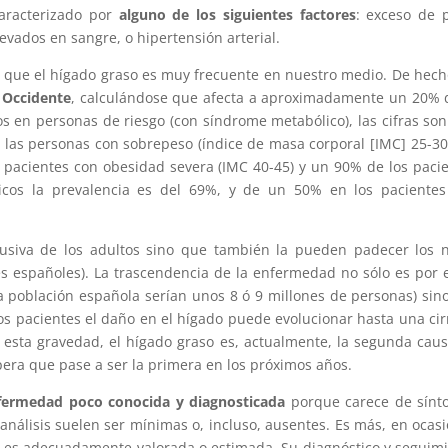
caracterizado por
alguno de los siguientes factores
: exceso de 
elevados en sangre, o hipertensión arterial.
cir que el hígado graso es muy frecuente en nuestro medio. De hech
 Occidente
, calculándose que afecta a aproximadamente un 20% 
os en personas de riesgo (con síndrome metabólico), las cifras so
 las personas con sobrepeso (índice de masa corporal [IMC] 25-30
 pacientes con obesidad severa (IMC 40-45) y un 90% de los paci
icos la prevalencia es del 69%, y de un 50% en los pacientes
usiva de los adultos sino que también la pueden padecer los 
 españoles). La trascendencia de la enfermedad no sólo es por 
a población española serían unos 8 ó 9 millones de personas) sin
s pacientes el daño en el hígado puede evolucionar hasta una cir
 esta gravedad, el hígado graso es, actualmente, la segunda cau
pera que pase a ser la primera en los próximos años.
nfermedad poco conocida y diagnosticada
porque carece de sínt
s análisis suelen ser mínimas o, incluso, ausentes. Es más, en ocas
o es adecuadamente valorada o estimada. Su diagnóstico y seguim