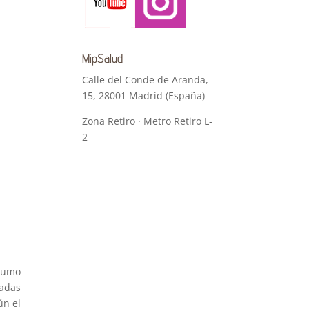
MipSalud
Calle del Conde de Aranda,
15, 28001 Madrid (España)
Zona Retiro · Metro Retiro L-
2
sumo
nadas
ún el