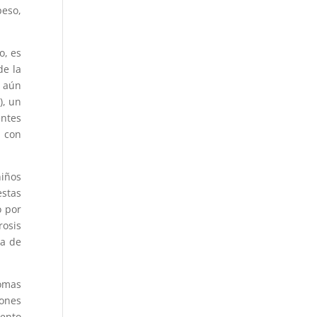
peso,
o, es
de la
n aún
), un
entes
 con
niños
estas
o por
rosis
sa de
omas
iones
iento