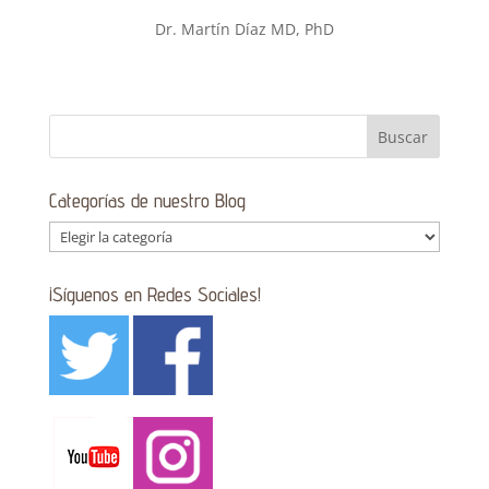
Dr. Martín Díaz MD, PhD
Categorías de nuestro Blog
Categorías
de
nuestro
¡Síguenos en Redes Sociales!
Blog