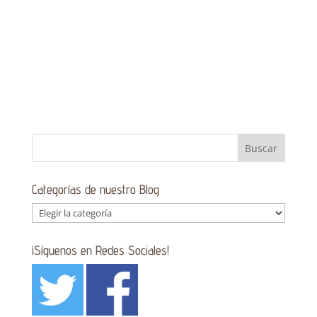
Categorías de nuestro Blog
Categorías
de
nuestro
¡Síguenos en Redes Sociales!
Blog