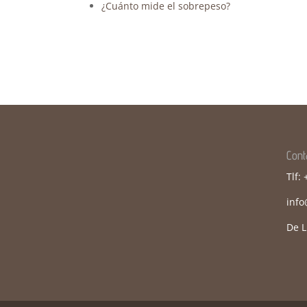
¿Cuánto mide el sobrepeso?
Cont
Tlf:
inf
De L