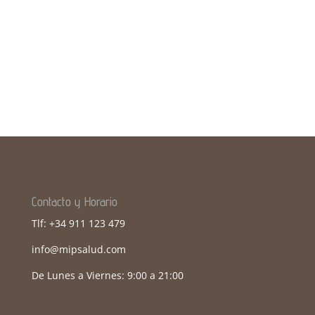
Universidad San Pablo-CEU.
Profesor en múltiples programas de formación a
cirujanos ortopédicos y neurocirujanos sobre
técnicas quirúrgicas en la columna vertebral.
Contacto y Horario
Tlf: +34 911 123 479
info@mipsalud.com
De Lunes a Viernes: 9:00 a 21:00